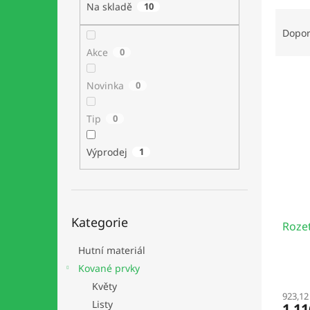
a
Na skladě
10
Ř
n
a
e
Dopo
z
l
Akce
0
e
V
n
Novinka
0
ý
í
p
p
Tip
0
i
r
s
o
p
d
Výprodej
1
r
u
o
k
d
t
Přeskočit
u
ů
Kategorie
kategorie
Roze
k
t
Hutní materiál
ů
Kované prvky
Květy
923,12
Listy
1 11