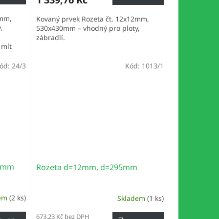
2mm,
Kovaný prvek Rozeta čt. 12x12mm,
,
530x430mm – vhodný pro ploty,
zábradlí.
 mít
čítáte s
ód:
24/3
Kód:
1013/1
00mm
Rozeta d=12mm, d=295mm
dem
(2 ks)
Skladem
(1 ks)
673,23 Kč bez DPH