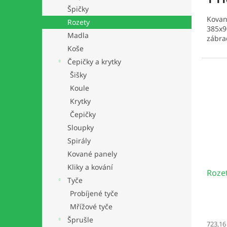
Špičky
Kovan
Rozety
385x9
Madla
zábrad
Koše
Čepičky a krytky
Šišky
Koule
Krytky
Čepičky
Sloupky
Spirály
Kované panely
Kliky a kování
Roze
Tyče
Probíjené tyče
Mřížové tyče
Šprušle
723,16