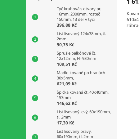
1 61
Tyč kruhová s otvory pr.
Kovan
16mm, 2000mm, rozteč
610x4
150mm, 13 děr v tyči
396,88 Kč
zábrad
List lisovaný 124x38mm, tl.
2mm
90,75 Kč
Šprušle balkónová čt.
12x12mm, H=930mm
109,51 Kč
Madlo kované po hranách
30x5mm,
621,09 Kč
Špička kovaná čt. 40x40mm,
153mm
146,62 Kč
List lisovaný levý, 60x190mm,
tl. 2mm
17,30 Kč
List lisovaný pravý,
60x190mm, tl. 2mm