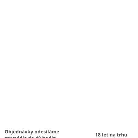
ý
p
i
s
u
Objednávky odesíláme
18 let na trhu