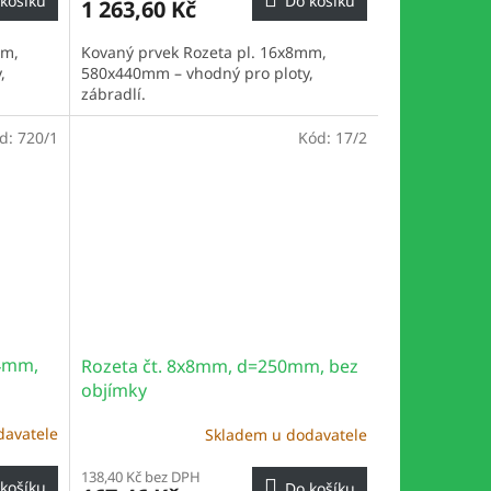
košíku
Do košíku
1 263,60 Kč
mm,
Kovaný prvek Rozeta pl. 16x8mm,
,
580x440mm – vhodný pro ploty,
zábradlí.
d:
720/1
Kód:
17/2
14mm,
Rozeta čt. 8x8mm, d=250mm, bez
objímky
davatele
Skladem u dodavatele
138,40 Kč bez DPH
košíku
Do košíku