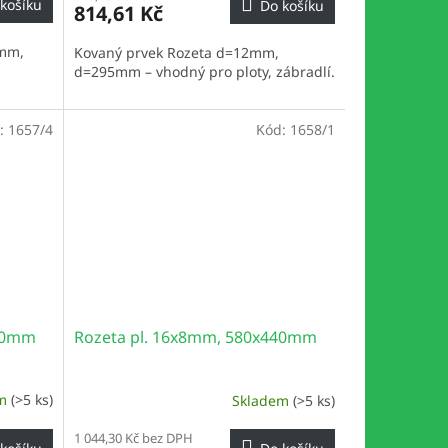
košíku
Do košíku
814,61 Kč
2mm,
Kovaný prvek Rozeta d=12mm,
d=295mm – vhodný pro ploty, zábradlí.
:
1657/4
Kód:
1658/1
400mm
Rozeta pl. 16x8mm, 580x440mm
em
(>5 ks)
Skladem
(>5 ks)
1 044,30 Kč bez DPH