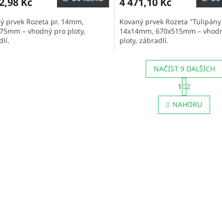
2,98 Kč
4 471,10 Kč
ý prvek Rozeta pr. 14mm,
Kovaný prvek Rozeta "Tulipány"
75mm – vhodný pro ploty,
14x14mm, 670x515mm – vhodn
lí.
ploty, zábradlí.
NAČÍST 9 DALŠÍCH
S
1
2
t
O
r
v
NAHORU
á
l
n
á
k
d
o
a
v
c
á
í
n
p
í
r
v
k
y
v