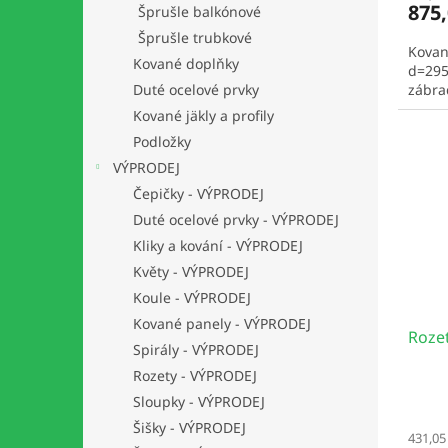
875,
Šprušle balkónové
Šprušle trubkové
Kovan
Kované doplňky
d=295
Duté ocelové prvky
zábrad
Kované jäkly a profily
Podložky
VÝPRODEJ
Čepičky - VÝPRODEJ
Duté ocelové prvky - VÝPRODEJ
Kliky a kování - VÝPRODEJ
Květy - VÝPRODEJ
Koule - VÝPRODEJ
Kované panely - VÝPRODEJ
Roze
Spirály - VÝPRODEJ
Rozety - VÝPRODEJ
Sloupky - VÝPRODEJ
Šišky - VÝPRODEJ
431,05