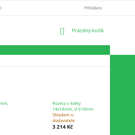
NY OSOBNÍCH ÚDAJŮ
KONTAKT
BLOG
Přihlášení
NÁKUPNÍ
Prázdný košík
KOŠÍK
 mm,
Rozeta s květy
14x14mm, d 610mm
Skladem u
dodavatele
3 214 Kč