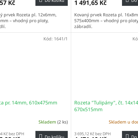
Do košíku
Do 
57 Kč
1 491,65 Kč
ý prvek Rozeta pl. 12x6mm,
Kovaný prvek Rozeta pl. 16x8
mm – vhodný pro ploty,
575x400mm – vhodný pro ploty
lí.
zábradlí.
Kód:
1641/1
Kó
ta pr. 14mm, 610x475mm
Rozeta "Tulipány", čt. 14x
670x515mm
Skladem
(2 ks)
Skladem u do
04 Kč bez DPH
3 695,12 Kč bez DPH
Do košíku
Do 