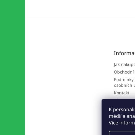
Z
á
p
a
t
Informa
í
Jak nakup
Obchodní
Podmínky 
osobních 
Kontakt
Blog
K personali
médií a ana
Více infor