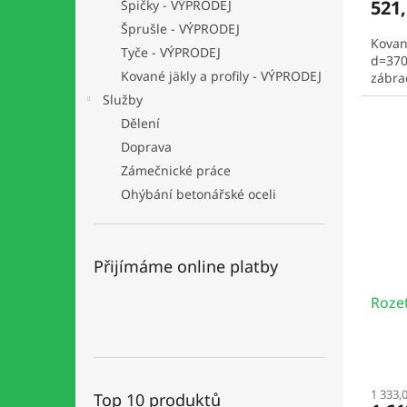
521,
Špičky - VÝPRODEJ
Šprušle - VÝPRODEJ
Kovan
Tyče - VÝPRODEJ
d=370
Kované jäkly a profily - VÝPRODEJ
zábrad
Služby
Dělení
Doprava
Zámečnické práce
Ohýbání betonářské oceli
Přijímáme online platby
Roze
1 333,
Top 10 produktů