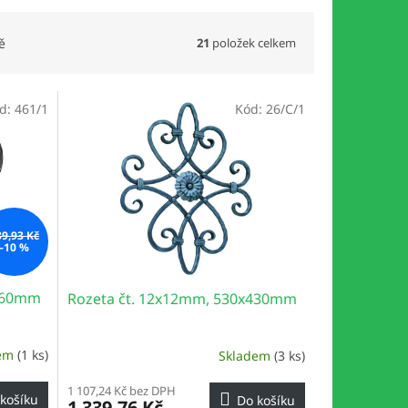
21
položek celkem
ě
d:
461/1
Kód:
26/C/1
89,93 Kč
–10 %
x460mm
Rozeta čt. 12x12mm, 530x430mm
dem
(1 ks)
Skladem
(3 ks)
1 107,24 Kč bez DPH
košíku
Do košíku
1 339,76 Kč