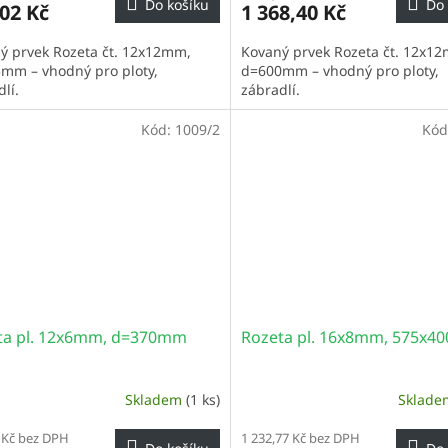
Do košíku
Do 
02 Kč
1 368,40 Kč
ý prvek Rozeta čt. 12x12mm,
Kovaný prvek Rozeta čt. 12x1
mm – vhodný pro ploty,
d=600mm – vhodný pro ploty,
lí.
zábradlí.
Kód:
1009/2
Kód
ta pl. 12x6mm, d=370mm
Rozeta pl. 16x8mm, 575x
Skladem
(1 ks)
Sklad
 Kč bez DPH
1 232,77 Kč bez DPH