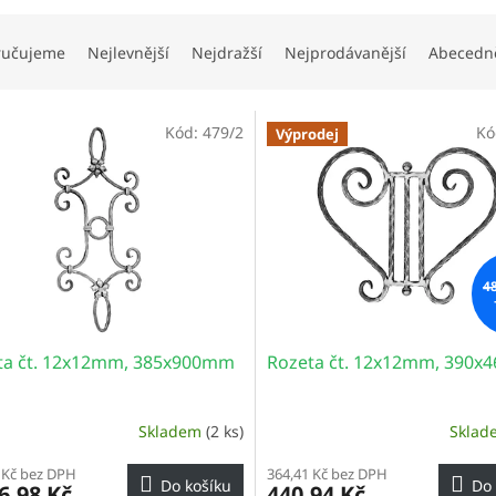
ručujeme
Nejlevnější
Nejdražší
Nejprodávanější
Abecedn
Kód:
479/2
Kó
Výprodej
4
ta čt. 12x12mm, 385x900mm
Rozeta čt. 12x12mm, 390
Skladem
(2 ks)
Skla
 Kč bez DPH
364,41 Kč bez DPH
Do košíku
Do 
6,98 Kč
440,94 Kč