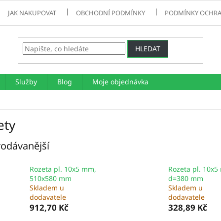
JAK NAKUPOVAT
OBCHODNÍ PODMÍNKY
PODMÍNKY OCHRA
HLEDAT
Služby
Blog
Moje objednávka
ety
odávanější
Rozeta pl. 10x5 mm,
Rozeta pl. 10x5
510x580 mm
d=380 mm
Skladem u
Skladem u
dodavatele
dodavatele
912,70 Kč
328,89 Kč