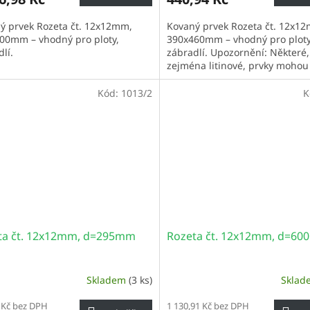
ý prvek Rozeta čt. 12x12mm,
Kovaný prvek Rozeta čt. 12x1
00mm – vhodný pro ploty,
390x460mm – vhodný pro ploty
lí.
zábradlí. Upozornění: Některé,
zejména litinové, prvky mohou
povrchovou korozi. Pokud nepo
pískováním...
Kód:
1013/2
K
ta čt. 12x12mm, d=295mm
Rozeta čt. 12x12mm, d=6
Skladem
(3 ks)
Skla
 Kč bez DPH
1 130,91 Kč bez DPH