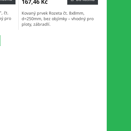
167,46 Kč
, čt.
Kovaný prvek Rozeta čt. 8x8mm,
ý pro
d=250mm, bez objímky – vhodný pro
ploty, zábradlí.