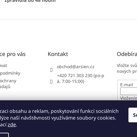
zpravidla do 48 hodin
ce pro vás
Kontakt
Odebíra
ovat
Vložte sv
obchod
@
arsien.cz
nových p
 podmínky
+420 721 303 230 (po-p
ochrany
á, 7:00-15:00)
E-mail
údajů
Vložení
osobníc
zaci obsahu a reklam, poskytování funkcí sociálních
S
lýze naší návštěvnosti využíváme soubory cookies.
PŘIHL
mací
zde
.