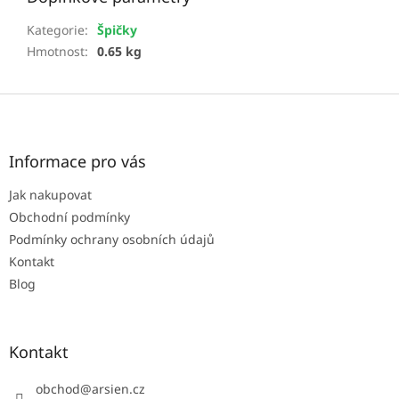
Kategorie
:
Špičky
Hmotnost
:
0.65 kg
Z
á
p
a
Informace pro vás
t
Jak nakupovat
í
Obchodní podmínky
Podmínky ochrany osobních údajů
Kontakt
Blog
Kontakt
obchod
@
arsien.cz