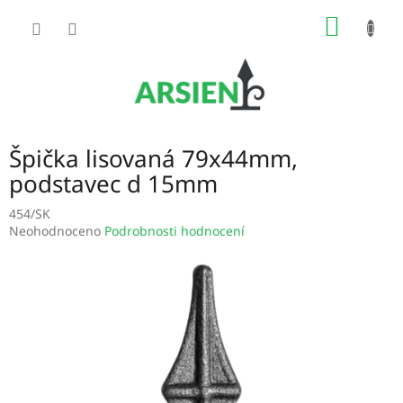
Přejít
NÁKUP
na
obsah
KOŠÍK
Špička lisovaná 79x44mm,
podstavec d 15mm
454/SK
Průměrné
Neohodnoceno
Podrobnosti hodnocení
hodnocení
produktu
je
0,0
z
5
hvězdiček.