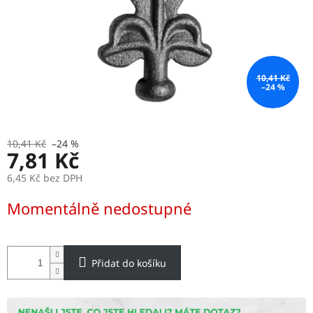
10,41 Kč
–24 %
10,41 Kč
–24 %
7,81 Kč
6,45 Kč bez DPH
Měrná
Momentálně nedostupné
cena:
Přidat do košíku