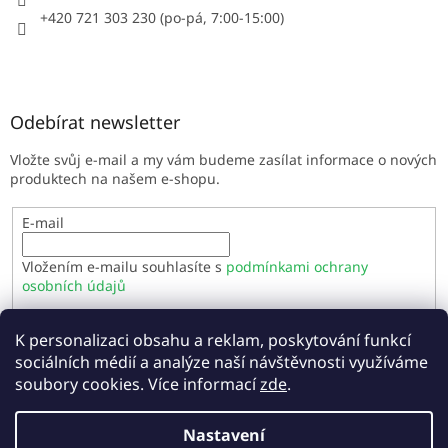
+420 721 303 230 (po-pá, 7:00-15:00)
Odebírat newsletter
Vložte svůj e-mail a my vám budeme zasílat informace o nových
produktech na našem e-shopu.
E-mail
Vložením e-mailu souhlasíte s
podmínkami ochrany
osobních údajů
PŘIHLÁSIT SE
K personalizaci obsahu a reklam, poskytování funkcí
sociálních médií a analýze naší návštěvnosti využíváme
soubory cookies. Více informací
zde
.
Vytvořil Shoptet
Nastavení